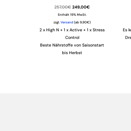
Ursprünglicher
Aktueller
257,00
€
249,00
€
Preis
Preis
Enthält 19% MwSt.
war:
ist:
zzgl.
Versand
(ab 9,90€)
257,00€
249,00€.
2 x High N + 1 x Active + 1 x Stress
Es k
Control
Dr
Beste Nährstoffe von Saisonstart
bis Herbst