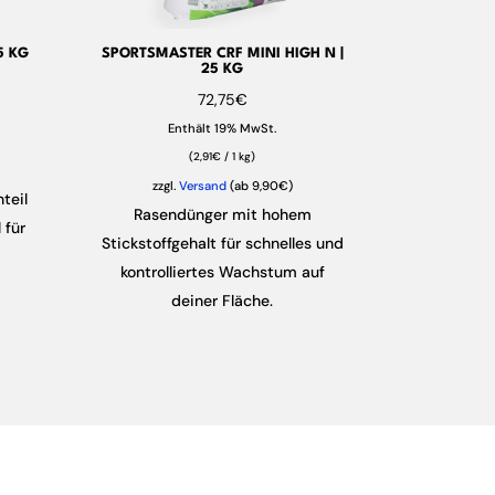
5 KG
SPORTSMASTER CRF MINI HIGH N |
25 KG
72,75
€
Enthält 19% MwSt.
(
2,91
€
/ 1 kg)
zzgl.
Versand
(ab 9,90€)
teil
Rasendünger mit hohem
 für
Stickstoffgehalt für schnelles und
kontrolliertes Wachstum auf
deiner Fläche.