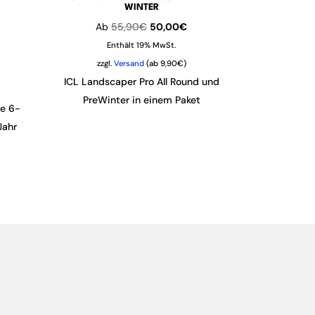
WINTER
er
ueller
Ursprünglicher
Aktueller
Ab
55,90
€
50,00
€
is
Preis
Preis
Enthält 19% MwSt.
war:
ist:
zzgl.
Versand
(ab 9,90€)
,00€.
55,90€
50,00€.
ICL Landscaper Pro All Round und
PreWinter in einem Paket
ve 6-
Jahr