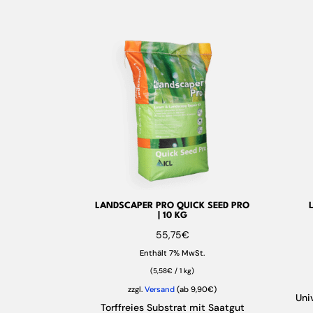
LANDSCAPER PRO QUICK SEED PRO
| 10 KG
55,75
€
Enthält 7% MwSt.
(
5,58
€
/ 1 kg)
zzgl.
Versand
(ab 9,90€)
Uni
Torffreies Substrat mit Saatgut