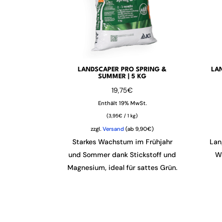
LANDSCAPER PRO SPRING &
LA
SUMMER | 5 KG
19,75
€
Enthält 19% MwSt.
(
3,95
€
/ 1 kg)
zzgl.
Versand
(ab 9,90€)
Starkes Wachstum im Frühjahr
Lan
und Sommer dank Stickstoff und
W
Magnesium, ideal für sattes Grün.