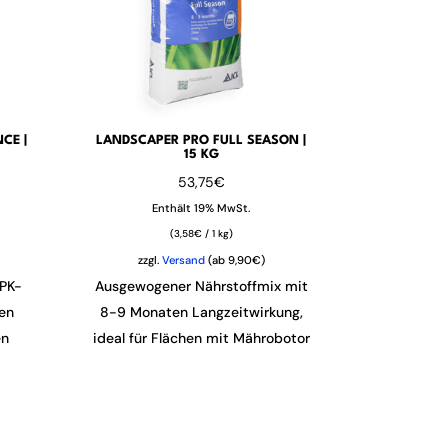
CE |
LANDSCAPER PRO FULL SEASON |
15 KG
53,75
€
Enthält 19% MwSt.
(
3,58
€
/ 1 kg)
zzgl.
Versand
(ab 9,90€)
PK-
Ausgewogener Nährstoffmix mit
len
8-9 Monaten Langzeitwirkung,
en
ideal für Flächen mit Mährobotor