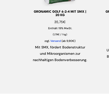
GRONAMIC GOLF 6-2-4 MIT SMX |
G
20 KG
35,75
€
Enthält 19% MwSt.
(
1,79
€
/ 1 kg)
zzgl.
Versand
(ab 9,90€)
Mit SMX, fördert Bodenstruktur
U
und Mikroorganismen zur
B
nachhaltigen Bodenverbesserung.