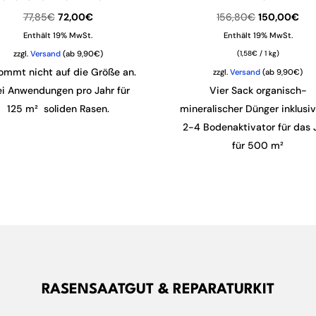
Ursprünglicher
Aktueller
Ursprünglich
Akt
77,85
€
72,00
€
156,80
€
150,00
€
Preis
Preis
Preis
Pre
Enthält 19% MwSt.
Enthält 19% MwSt.
war:
ist:
war:
ist:
zzgl.
Versand
(ab 9,90€)
(
1,58
€
/ 1 kg)
77,85€
72,00€.
156,80€
150
ommt nicht auf die Größe an.
zzgl.
Versand
(ab 9,90€)
ei Anwendungen pro Jahr für
Vier Sack organisch-
125 m² soliden Rasen.
mineralischer Dünger inklusi
2-4 Bodenaktivator für das 
für 500 m²
RASENSAATGUT & REPARATURKIT