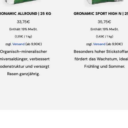
RONAMIC ALLROUND | 25 KG
GRONAMIC SPORT HIGH N | 2
33,75
€
35,75
€
Enthält 19% MwSt.
Enthält 19% MwSt.
(
1,35
€
/ 1 kg)
(
1,43
€
/ 1 kg)
zzgl.
Versand
(ab 9,90€)
zzgl.
Versand
(ab 9,90€)
Organisch-mineralischer
Besonders hoher Stickstoffan
niversaldünger, verbessert
fördert das Wachstum, ideal
odenstruktur und versorgt
Frühling und Sommer.
Rasen ganzjährig.