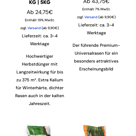
Ab
43,75
€
KG | 5KG
Enthält 7% MwSt.
Ab
24,75
€
zzgl.
Versand
(ab 9,90€)
Enthält 19% MwSt.
Lieferzeit: ca. 3-4
zzgl.
Versand
(ab 9,90€)
Werktage
Lieferzeit: ca. 3-4
Werktage
Der führende Premium-
Universalrasen für ein
Hochwertiger
besonders attraktives
Herbstdünger mit
Erscheinungsbild
Langzeitwirkung für bis
zu 375 m². Extra Kalium
für Winterhärte, dichter
Rasen auch in der kalten
Jahreszeit.