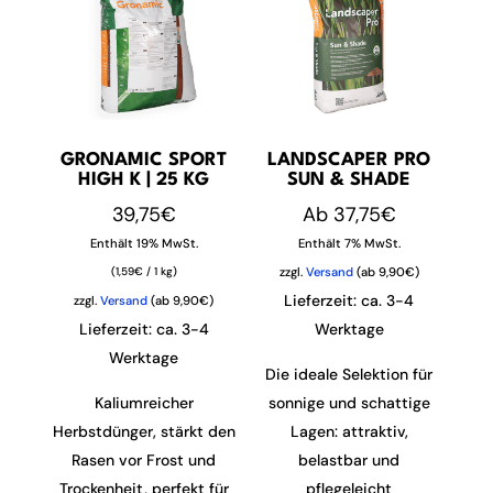
GRONAMIC SPORT
LANDSCAPER PRO
HIGH K | 25 KG
SUN & SHADE
39,75
€
Ab
37,75
€
Enthält 19% MwSt.
Enthält 7% MwSt.
(
1,59
€
/ 1 kg)
zzgl.
Versand
(ab 9,90€)
Lieferzeit: ca. 3-4
zzgl.
Versand
(ab 9,90€)
Lieferzeit: ca. 3-4
Werktage
Werktage
Die ideale Selektion für
Kaliumreicher
sonnige und schattige
Herbstdünger, stärkt den
Lagen: attraktiv,
Rasen vor Frost und
belastbar und
Trockenheit, perfekt für
pflegeleicht