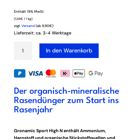
Enthält 19% MwSt.
(
1,43
€
/ 1 kg)
zzgl.
Versand
(ab 9,90€)
Lieferzeit: ca. 3-4 Werktage
GRONAMIC
In den Warenkorb
SPORT
HIGH
N
|
25
KG
Der organisch-mineralische
MENGE
Rasendünger zum Start ins
Rasenjahr
Gronamic Sport High N enthält Ammonium,
Harnstoff und organische Stickstoffquellen und