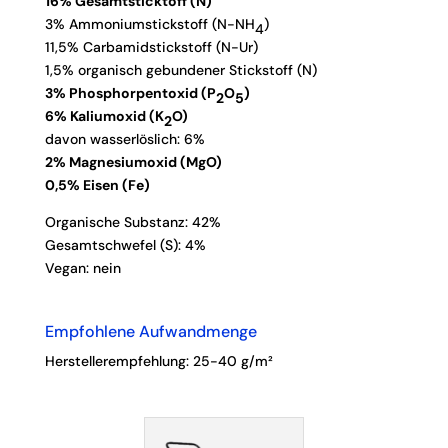
16% Gesamtsticktoff (N)
3% Ammoniumstickstoff (N-NH
)
4
11,5% Carbamidstickstoff (N-Ur)
1,5% organisch gebundener Stickstoff (N)
3% Phosphorpentoxid (P
O
)
2
5
6% Kaliumoxid (K
O)
2
davon wasserlöslich: 6%
2% Magnesiumoxid (MgO)
0,5% Eisen (Fe)
Organische Substanz: 42%
Gesamtschwefel (S): 4%
Vegan: nein
Empfohlene Aufwandmenge
Herstellerempfehlung: 25-40 g/m²